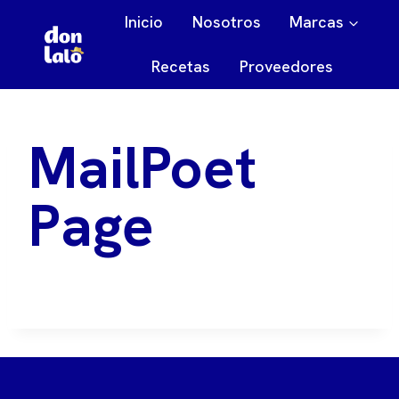
Saltar
Inicio
Nosotros
Marcas
al
contenido
Recetas
Proveedores
MailPoet
Page
[mailpoet_page]